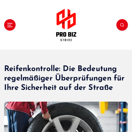
S
k
i
p
t
o
c
My WordPress Blog
o
n
t
Reifenkontrolle: Die Bedeutung
e
regelmäßiger Überprüfungen für
n
t
Ihre Sicherheit auf der Straße